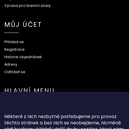
Výroba pro firemní účely
MŮJ ÚČET
Přihlásit se
Registrace
Historie objednávek
Adresy
Odhlásit se
HLAVNÍ MENU
Tyto webové stránky používají cookies
Na svatbu
Některé z nich nezbytně potřebujeme pro provoz
Dárkové předměty
těchto stránek a bez nich se neobejdeme, nicméně
Módní doplňky