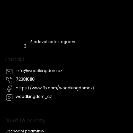
Sledovat na Instagramu
Kontakt
info
@
woodkingdom.cz
723816110
https://www.fb.com/woodkingdomcz/
woodkingdom_cz
Důležité odkazy
Obchodní podmínky