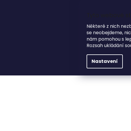
Přejít
na
obsah
Tyto webové st
Některé z nich nez
se neobejdeme, nicm
HLEDAT
NA SVATBU
DÁRKOVÉ PŘEDMĚTY
nám pomohou s lepš
Rozsah ukládání so
Na svatbu
Pozvánky ke svatebnímu stolu
Nastavení