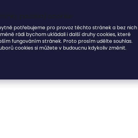
ránky používají cookies
7
i
bytně potřebujeme pro provoz těchto stránek a bez nich
éně rádi bychom ukládali i další druhy cookies, které
MODNÍ DOPLŇKY
O NÁS
ím fungováním stránek. Proto prosím udělte souhlas.
uborů cookies si můžete v budoucnu kdykoliv změnit.
Papírové pozvánky ke stolu
Papírová pozvánka ke stolu STROM