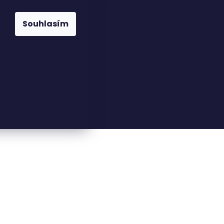
Souhlasím
23816110
nfo@woodkingdom.cz