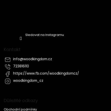
Sledovat na Instagramu
Kontakt
info
@
woodkingdom.cz
723816110
https://www.fb.com/woodkingdomcz/
woodkingdom_cz
Důležité odkazy
Obchodní podmínky