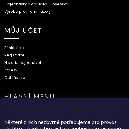
Objednávky a doručení Slovensko
Výroba pro firemní účely
MŮJ ÚČET
Přihlásit se
Registrace
Historie objednávek
Adresy
Odhlásit se
HLAVNÍ MENU
Tyto webové stránky používají cookies
Na svatbu
Některé z nich nezbytně potřebujeme pro provoz
Dárkové předměty
těchto stránek a bez nich se neobejdeme, nicméně
Módní doplňky