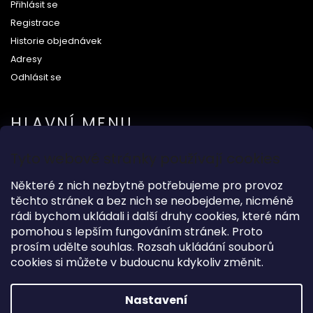
Přihlásit se
Registrace
Historie objednávek
Adresy
Odhlásit se
HLAVNÍ MENU
Tyto webové stránky používají cookies
Na svatbu
Některé z nich nezbytně potřebujeme pro provoz
Dárkové předměty
těchto stránek a bez nich se neobejdeme, nicméně
Módní doplňky
rádi bychom ukládali i další druhy cookies, které nám
O nás
pomohou s lepším fungováním stránek. Proto
prosím udělte souhlas. Rozsah ukládání souborů
cookies si můžete v budoucnu kdykoliv změnit.
Copyright 2026
Wood Kingdom
. Všechna práva vyhrazena.
Nastavení
Grafický návrh vytvořil a nakódoval
Shoptak.cz