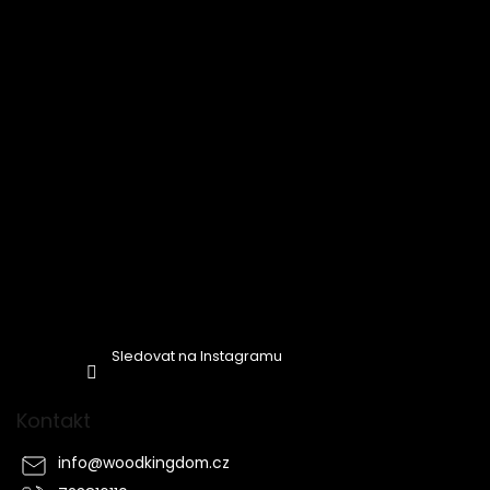
í
Sledovat na Instagramu
Kontakt
info
@
woodkingdom.cz