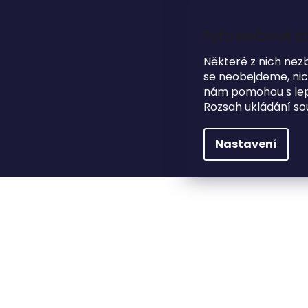
Přejít
na
obsah
Tyto webové st
Některé z nich nez
se neobejdeme, nicm
HLEDAT
NA SVATBU
DÁRKOVÉ PŘEDMĚTY
nám pomohou s lepš
Rozsah ukládání so
Na svatbu
Zasedací pořádek
Zasedací p
Nastavení