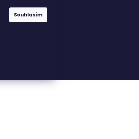
Souhlasím
23816110
nfo@woodkingdom.cz
í kartička CIRCLE