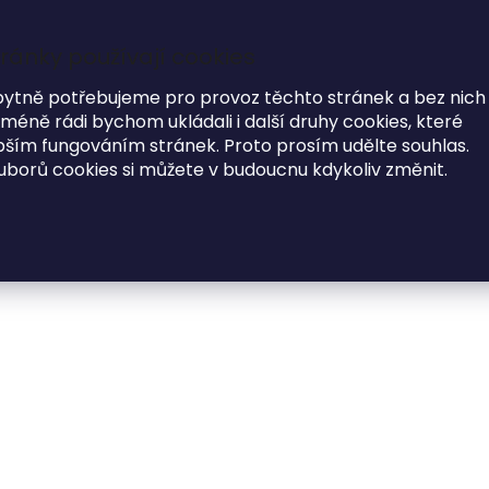
ránky používají cookies
7
i
bytně potřebujeme pro provoz těchto stránek a bez nich
éně rádi bychom ukládali i další druhy cookies, které
MODNÍ DOPLŇKY
O NÁS
ím fungováním stránek. Proto prosím udělte souhlas.
uborů cookies si můžete v budoucnu kdykoliv změnit.
ořádek - Kartičky
Dřevěné zasedací kartičky
Dřevěná zasedac