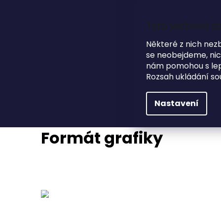
Přejít
na
obsah
Tyto webové st
Některé z nich nez
se neobejdeme, nicm
HLEDAT
NA SVATBU
DÁRKOVÉ PŘEDMĚTY
nám pomohou s lepš
Rozsah ukládání so
Formát grafiky
Nastavení
Formát grafiky