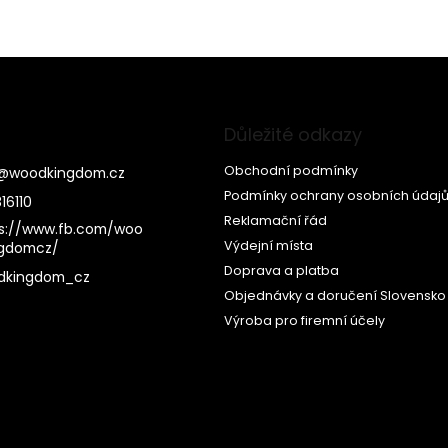
Důležité odkazy
Obchodní podmínky
@
woodkingdom.cz
Podmínky ochrany osobních údaj
16110
Reklamační řád
s://www.fb.com/woo
Výdejní místa
ngdomcz/
Doprava a platba
dkingdom_cz
Objednávky a doručení Slovensko
Výroba pro firemní účely