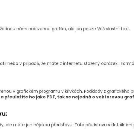
ádnou námi nabízenou grafiku, ale jen pouze Váš vlastní text.
rafii nebo v případě, že máte z internetu stažený obrázek. Form
vořenou v grafickém programu v křivkách. Podklady z grafického
 přeuložíte ho jako PDF, tak se nejedná o vektorovou graf
vu:
, ale máte jen nějakou představu. Tuto představu s detailními 