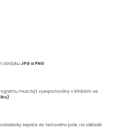
át obrázku
JPG a PNG
 programu musí být vyexportovány v křivkách ve
iku)
požadavky sepište do textového pole, na základě