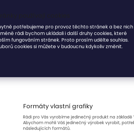
ránky používají cookies
7
i
bytně potřebujeme pro provoz těchto stránek a bez nich
éně rádi bychom ukládali i další druhy cookies, které
MODNÍ DOPLŇKY
O NÁS
ím fungováním stránek. Proto prosím udělte souhlas.
uborů cookies si můžete v budoucnu kdykoliv změnit.
Formáty vlastní grafiky
Rádi pro Vás vyrobíme jedinečný produkt na základ
Abychom mohli Váš jedinečný výrobek vyrobit, potř
následujících formátů.