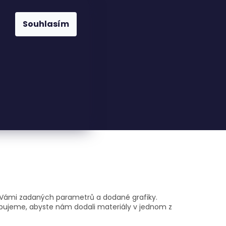
Souhlasím
23816110
nfo@woodkingdom.cz
ě Vámi zadaných parametrů a dodané grafiky.
ebujeme, abyste nám dodali materiály v jednom z