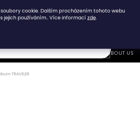
When you buy over 80 €
you get FREE shipping!
 soubory cookie. Dalším procházením tohoto webu
 s jejich používáním.. Více informací
zde
.
7
i
WOODEN FASHION ACCESSORIES
ABOUT US
lbum TRAVELER