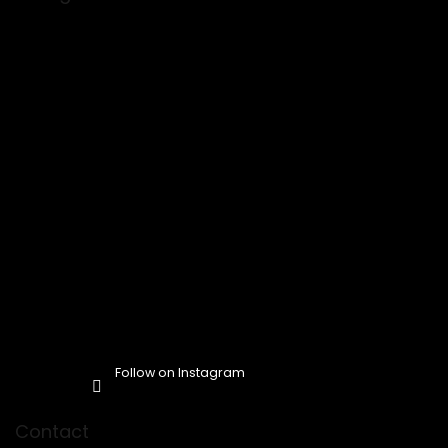
t
e
r
Follow on Instagram
Contact