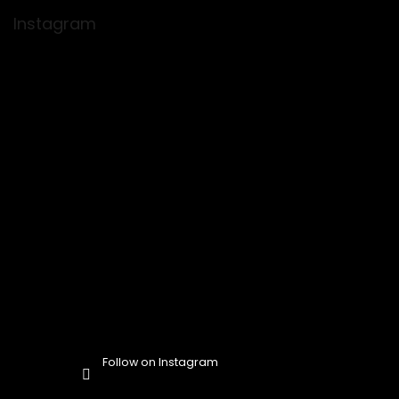
o
o
Instagram
t
e
r
Follow on Instagram