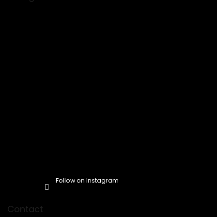
t
e
r
Follow on Instagram
Contact