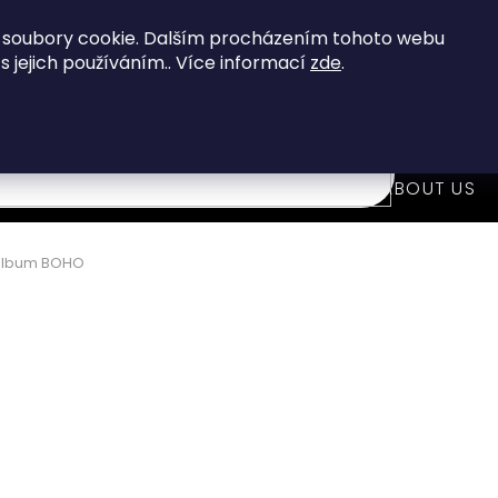
When you buy over 80 €
you get FREE shipping!
 soubory cookie. Dalším procházením tohoto webu
 s jejich používáním.. Více informací
zde
.
7
i
WOODEN FASHION ACCESSORIES
ABOUT US
album BOHO