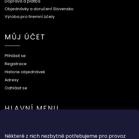
Doprava a platba
Objednávky a doručení Slovensko
Výroba pro firemní účely
MŮJ ÚČET
Přihlásit se
Registrace
Historie objednávek
Adresy
Odhlásit se
HLAVNÍ MENU
Tyto webové stránky používají cookies
Na svatbu
Dárkové předměty
Některé z nich nezbytně potřebujeme pro provoz