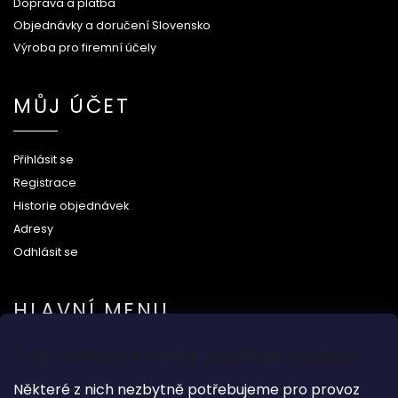
Doprava a platba
Objednávky a doručení Slovensko
Výroba pro firemní účely
MŮJ ÚČET
Přihlásit se
Registrace
Historie objednávek
Adresy
Odhlásit se
HLAVNÍ MENU
Tyto webové stránky používají cookies
Na svatbu
Dárkové předměty
Některé z nich nezbytně potřebujeme pro provoz