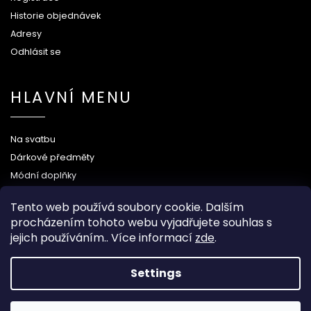
Historie objednávek
Adresy
Odhlásit se
HLAVNÍ MENU
Na svatbu
Dárkové předměty
Módní doplňky
O nás
Tento web používá soubory cookie. Dalším
procházením tohoto webu vyjadřujete souhlas s
jejich používáním.. Více informací
zde
.
Copyright 2026
Wood Kingdom
. All rights reserved.
Settings
Grafický návrh vytvořil a nakódoval
Shoptak.cz