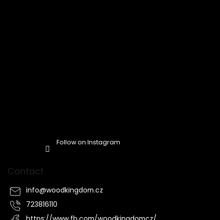
Follow on Instagram
Contact
info
@
woodkingdom.cz
723816110
https://www.fb.com/woodkingdomcz/