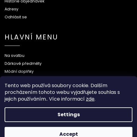
Historie objednávek
Adresy
Odhlásit se
HLAVNÍ MENU
Na svatbu
Dárkové předměty
Módní doplňky
O nás
Tento web používá soubory cookie. Dalším
procházením tohoto webu vyjadřujete souhlas s
jejich používáním.. Více informací
zde
.
Copyright 2026
Wood Kingdom
. All rights reserved.
Settings
Grafický návrh vytvořil a nakódoval
Shoptak.cz
Accept
Created by Shoptet
When you buy over 80 €
you get FREE shipping!