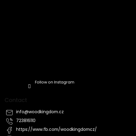
Follow on Instagram
Contact
info
@
woodkingdom.cz
723816110
https://www.fb.com/woodkingdomcz/