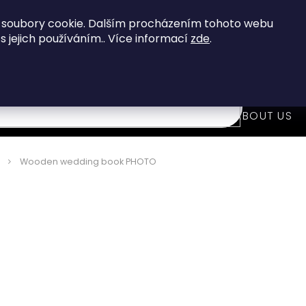
When you buy over 80 €
you get FREE shipping!
 soubory cookie. Dalším procházením tohoto webu
 s jejich používáním.. Více informací
zde
.
7
i
WOODEN FASHION ACCESSORIES
ABOUT US
Wooden wedding book PHOTO