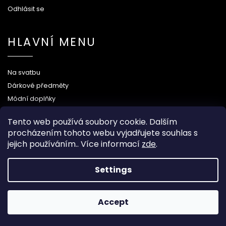
Odhlásit se
HLAVNÍ MENU
Na svatbu
Dárkové předměty
Módní doplňky
O nás
Tento web používá soubory cookie. Dalším
procházením tohoto webu vyjadřujete souhlas s
jejich používáním.. Více informací
zde
.
Copyright 2026
Wood Kingdom
. All rights reserved.
Settings
Grafický návrh vytvořil a nakódoval
Shoptak.cz
Accept
Created by Shoptet
When you buy over 80 €
you get FREE shipping!