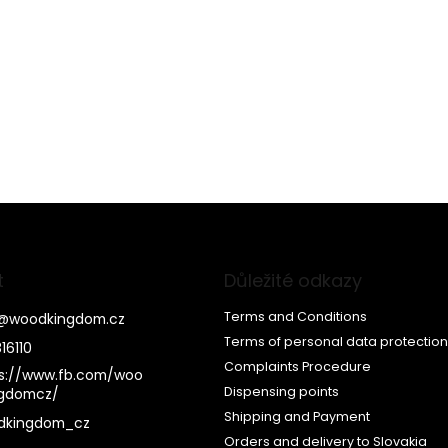
t
Důležité odkazy
Terms and Conditions
@
woodkingdom.cz
Terms of personal data protection
16110
Complaints Procedure
s://www.fb.com/woo
Dispensing points
ngdomcz/
Shipping and Payment
dkingdom_cz
Orders and delivery to Slovakia