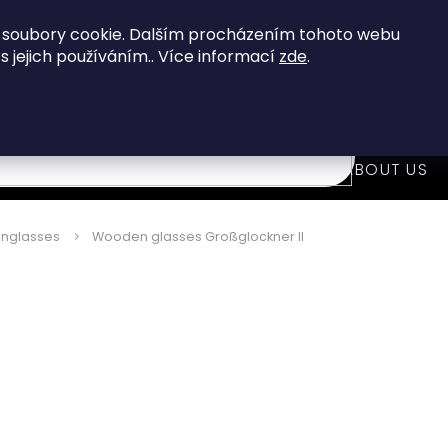
When you buy over 80 €
you get FREE shipping!
 soubory cookie. Dalším procházením tohoto webu
 s jejich používáním.. Více informací
zde
.
7
i
WOODEN FASHION ACCESSORIES
ABOUT US
nglasses
Wooden glasses Großglockner II