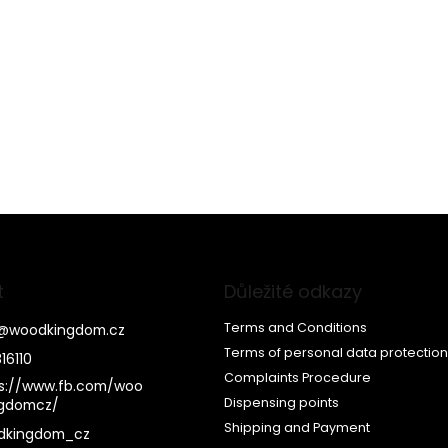
t
Důležité odkazy
Terms and Conditions
@
woodkingdom.cz
Terms of personal data protection
16110
Complaints Procedure
s://www.fb.com/woo
Dispensing points
ngdomcz/
Shipping and Payment
dkingdom_cz