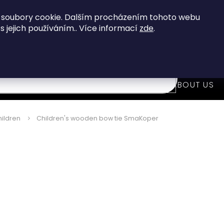
When you buy over 80 €
you get FREE shipping!
 soubory cookie. Dalším procházením tohoto webu
 s jejich používáním.. Více informací
zde
.
7
i
WOODEN FASHION ACCESSORIES
ABOUT US
ildren
Children's wooden bow tie SmaKoper