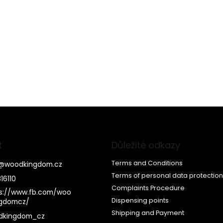
t
Důležité odkazy
Terms and Conditions
@
woodkingdom.cz
Terms of personal data protection
16110
Complaints Procedure
s://www.fb.com/woo
Dispensing points
ngdomcz/
Shipping and Payment
dkingdom_cz