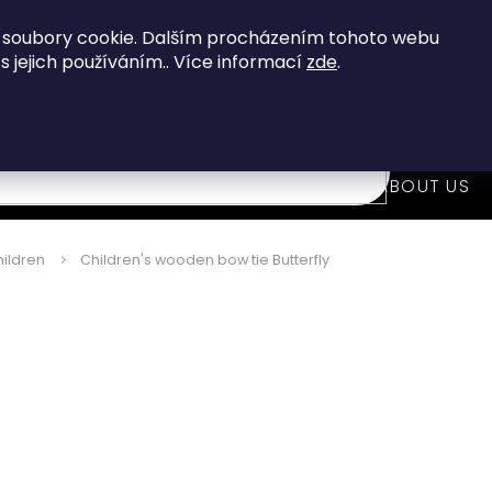
When you buy over 80 €
you get FREE shipping!
 soubory cookie. Dalším procházením tohoto webu
 s jejich používáním.. Více informací
zde
.
7
i
WOODEN FASHION ACCESSORIES
ABOUT US
ildren
Children's wooden bow tie Butterfly