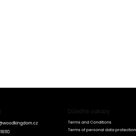
t
Důležité odkazy
Terms and Conditions
@
woodkingdom.cz
Terms of personal data protection
16110