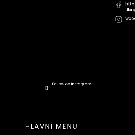
http
dki
woo
Follow on Instagram
HLAVNÍ MENU