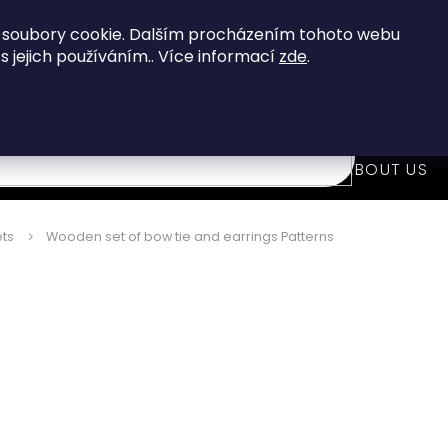
When you buy over 80 €
you get FREE shipping!
 soubory cookie. Dalším procházením tohoto webu
 s jejich používáním.. Více informací
zde
.
7
i
WOODEN FASHION ACCESSORIES
ABOUT US
ts
Wooden set of bow tie and earrings Patterns