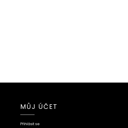
MŮJ ÚČET
Přihlásit se